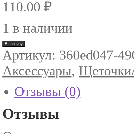
110.00
₽
1 в наличии
Количество
В корзину
товара
Артикул:
360ed047-49
Щеточка
с
длинной
Аксессуары
,
Щеточки/
изогнутой
ручкой
Отзывы (0)
Отзывы