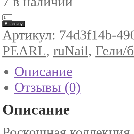
7 в наличии
Количество
товара
В корзину
ruNail
Артикул:
74d3f14b-49
Моделирующий
УФ-
гель
PEARL
,
ruNail
,
Гели/
BUILDER
UV
GEL
PEARL
Описание
15
г
№9503
Отзывы (0)
Описание
Роскошная коллекц