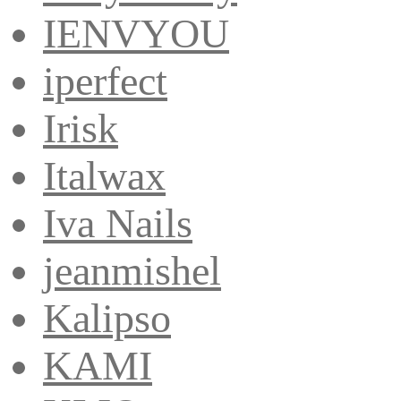
IENVYOU
iperfect
Irisk
Italwax
Iva Nails
jeanmishel
Kalipso
KAMI