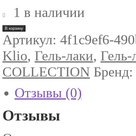
1 в наличии
Количество
В корзину
товара
Артикул:
4f1c9ef6-49
Гель-
лак
KLIO
Klio
,
Гель-лаки
,
Гель-
RED
COLLECTION
11,
COLLECTION
Бренд
8
мл
Отзывы (0)
Отзывы