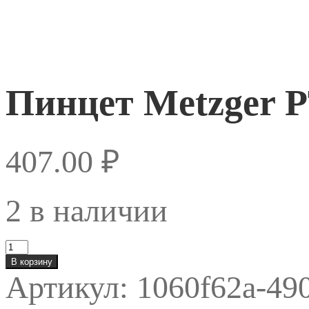
Пинцет Metzger 
407.00
₽
2 в наличии
Количество
товара
В корзину
Пинцет
Артикул:
1060f62a-49
Metzger
PT-
359-