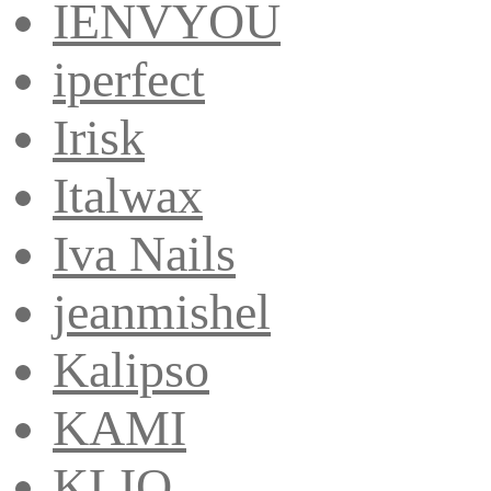
IENVYOU
iperfect
Irisk
Italwax
Iva Nails
jeanmishel
Kalipso
KAMI
KLIO