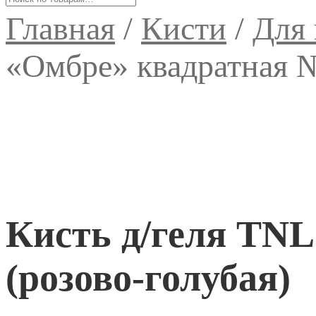
Главная
/
Кисти
/
Для 
«Омбре» квадратная №
Кисть д/геля TN
(розово-голубая)