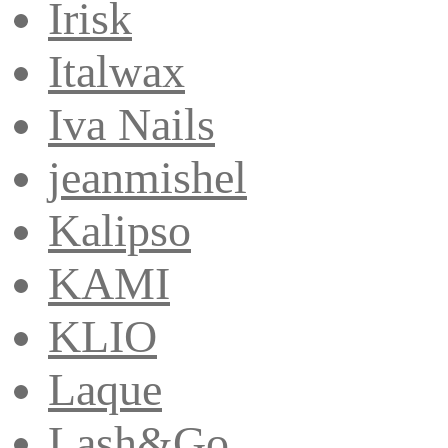
Irisk
Italwax
Iva Nails
jeanmishel
Kalipso
KAMI
KLIO
Laque
Lash&Go