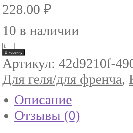
228.00
₽
10 в наличии
Количество
товара
В корзину
Кисть
Артикул:
42d9210f-49
д/
геля
TNL
Для геля/для френча
,
"Омбре"
квадратная
№6
(розово-
Описание
голубая)
Отзывы (0)