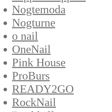
Nogtemoda
Nogturne
o nail
OneNail
Pink House
ProBurs
READY2GO
RockNail