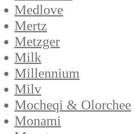
Medlove
Mertz
Metzger
Milk
Millennium
Milv
Mocheqi & Olorchee
Monami