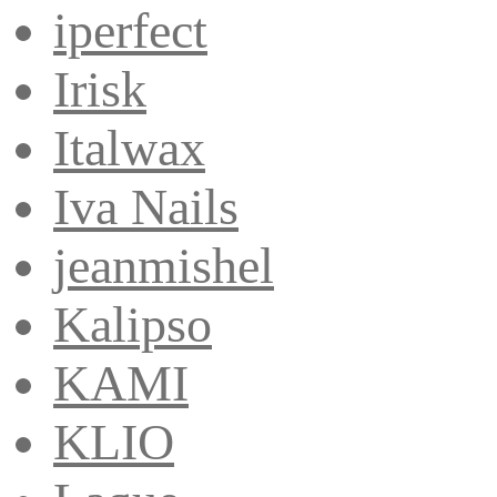
iperfect
Irisk
Italwax
Iva Nails
jeanmishel
Kalipso
KAMI
KLIO