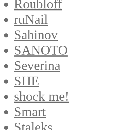
Roubloff
ruNail
Sahinov
SANOTO
Severina
SHE
shock me!
Smart
Staleks