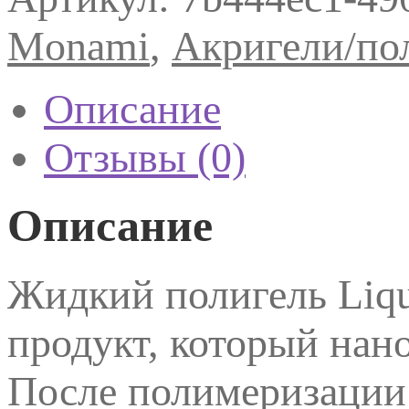
Liquid
PolyGel
Monami
,
Акригели/по
23,15
г
Описание
Отзывы (0)
Описание
Жидкий полигель Liqu
продукт, который нано
После полимеризации