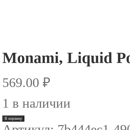
Monami, Liquid Po
569.00
₽
1 в наличии
Количество
В корзину
товара
Артикул:
7b444ec1-49
Monami,