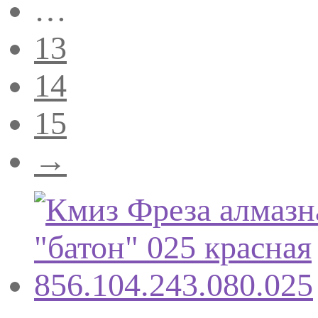
…
13
14
15
→