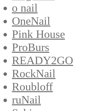
o nail
OneNail
Pink House
ProBurs
READY2GO
RockNail
Roubloff
ruNail