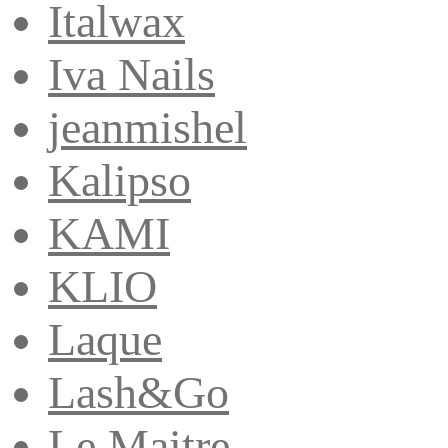
Italwax
Iva Nails
jeanmishel
Kalipso
KAMI
KLIO
Laque
Lash&Go
Le Maitre