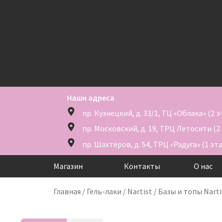
Наши адреса
пр. Кузнецкий, д. 33/1, ТЦ «Облака» (2 
пр. Московский, д. 19, ТРЦ Летосити (2
пр. Шахтёров, д. 54, ТРЦ «Радуга» (1 эт
Магазин
Контакты
О нас
Главная
/
Гель-лаки
/
Nartist
/
Базы и топы Narti