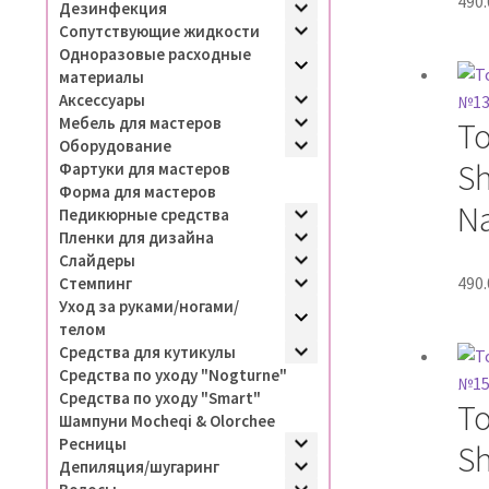
490
Дезинфекция
Сопутствующие жидкости
Одноразовые расходные
материалы
Аксессуары
Мебель для мастеров
T
Оборудование
Sh
Фартуки для мастеров
Форма для мастеров
Na
Педикюрные средства
Пленки для дизайна
Слайдеры
490
Стемпинг
Уход за руками/ногами/
телом
Средства для кутикулы
Средства по уходу "Nogturne"
Средства по уходу "Smart"
T
Шампуни Mocheqi & Olorchee
Ресницы
Sh
Депиляция/шугаринг