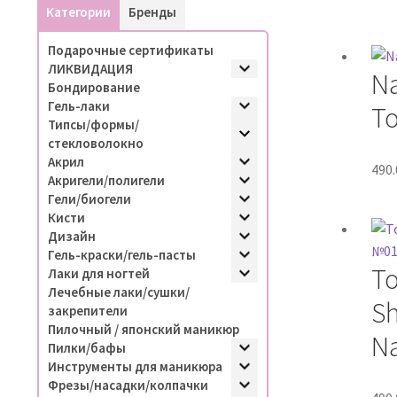
Категории
Бренды
Подарочные сертификаты
ЛИКВИДАЦИЯ
Na
Бондирование
Гель-лаки
To
Типсы/формы/
стекловолокно
Акрил
490
Акригели/полигели
Гели/биогели
Кисти
Дизайн
Гель-краски/гель-пасты
T
Лаки для ногтей
Лечебные лаки/сушки/
Sh
закрепители
Пилочный / японский маникюр
Na
Пилки/бафы
Инструменты для маникюра
Фрезы/насадки/колпачки