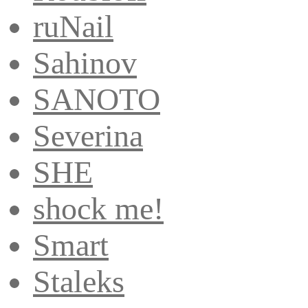
ruNail
Sahinov
SANOTO
Severina
SHE
shock me!
Smart
Staleks