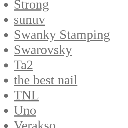
Strong
sunuv
Swanky Stamping
Swarovsky
Ta2
the best nail
TNL
Uno
Verakso