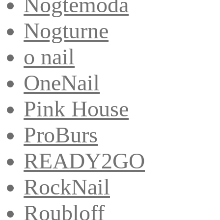
Nogtemoda
Nogturne
o nail
OneNail
Pink House
ProBurs
READY2GO
RockNail
Roubloff