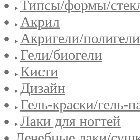
Типсы/формы/стек
Акрил
Акригели/полигели
Гели/биогели
Кисти
Дизайн
Гель-краски/гель-п
Лаки для ногтей
Лечебные лаки/сушк