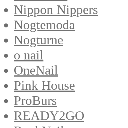
Nippon Nippers
Nogtemoda
Nogturne
o nail
OneNail
Pink House
ProBurs
READY2GO