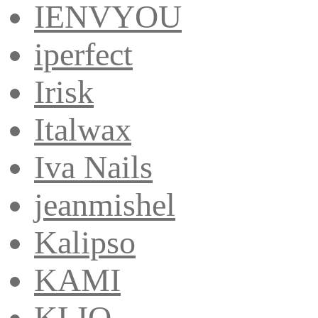
IENVYOU
iperfect
Irisk
Italwax
Iva Nails
jeanmishel
Kalipso
KAMI
KLIO