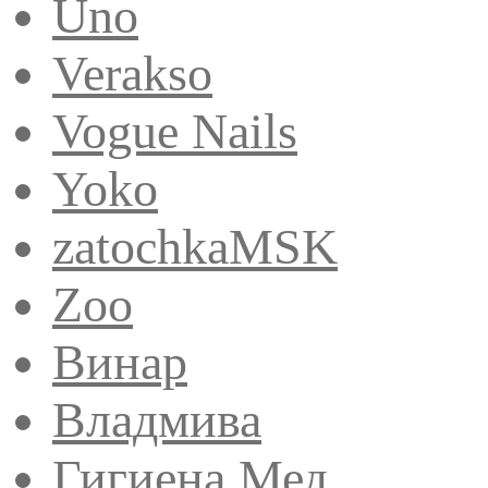
Uno
Verakso
Vogue Nails
Yoko
zatochkaMSK
Zoo
Винар
Владмива
Гигиена Мед