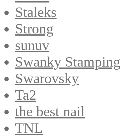
Staleks
Strong
sunuv
Swanky Stamping
Swarovsky
Ta2
the best nail
TNL