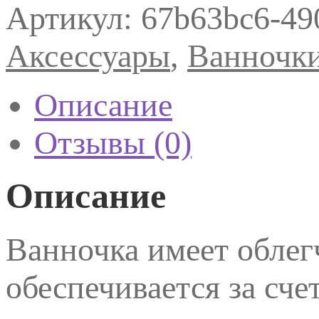
товара
Артикул:
67b63bc6-49
Ванночка
для
маникюра
Аксессуары
,
Ванночки
премиум
белая
Описание
Отзывы (0)
Описание
Ванночка имеет облег
обеспечивается за сче