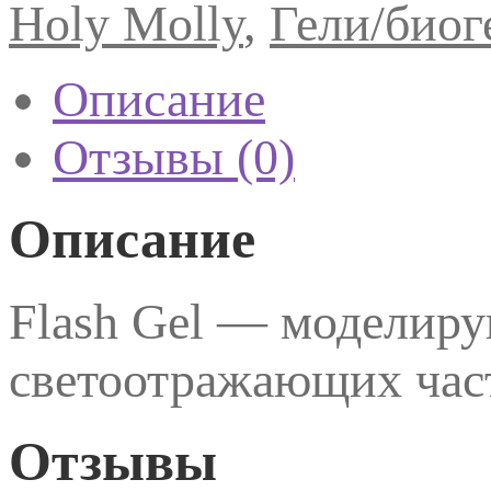
Holy Molly
,
Гели/биог
№6
5ml
Описание
Отзывы (0)
Описание
Flash Gel — моделир
светоотражающих час
Отзывы