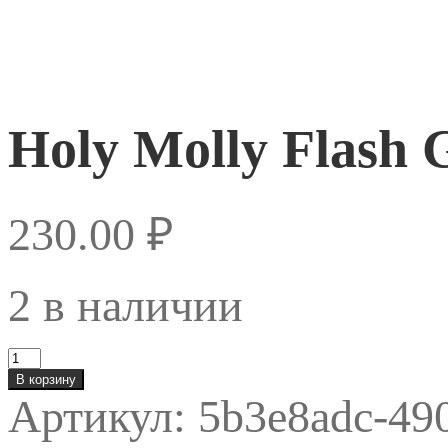
Holy Molly Flash 
230.00
₽
2 в наличии
Количество
товара
В корзину
Holy
Артикул:
5b3e8adc-49
Molly
Flash
Gel