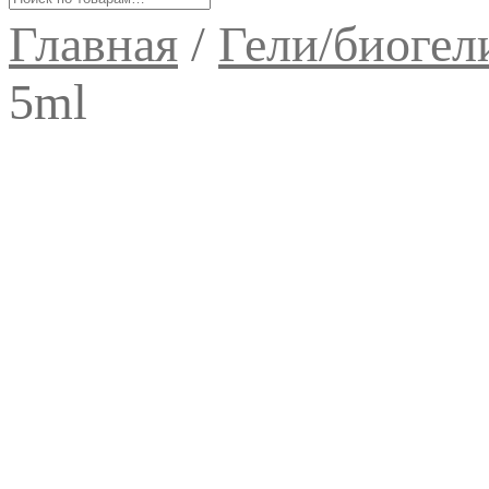
Главная
/
Гели/биогел
5ml