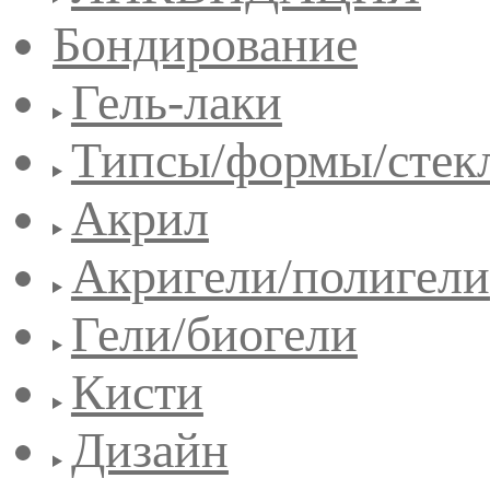
Бондирование
Гель-лаки
Типсы/формы/стек
Акрил
Акригели/полигели
Гели/биогели
Кисти
Дизайн