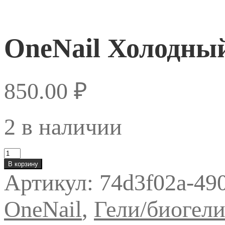
OneNail Холодный 
850.00
₽
2 в наличии
Количество
товара
В корзину
OneNail
Артикул:
74d3f02a-49
Холодный
гель
Fluid
OneNail
,
Гели/биогел
Gel
№31
15