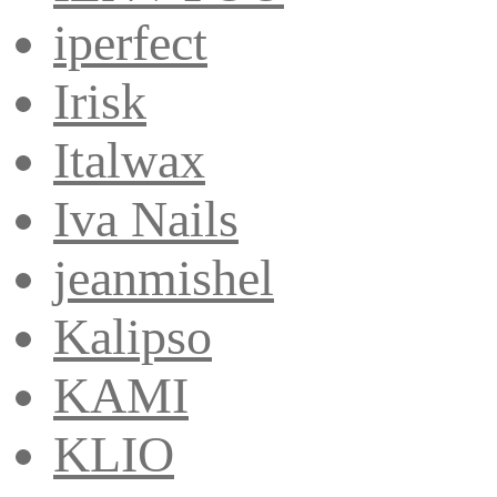
iperfect
Irisk
Italwax
Iva Nails
jeanmishel
Kalipso
KAMI
KLIO