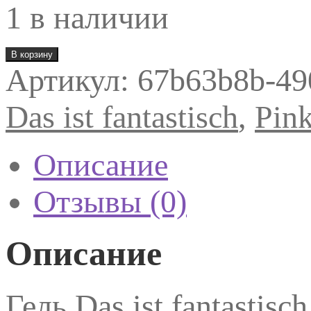
1 в наличии
Количество
В корзину
товара
Артикул:
67b63b8b-49
Pink
House
Гель
Das ist fantastisch
,
Pin
das
ist
fantastisch
05
Описание
Отзывы (0)
Описание
Гель Das ist fantas