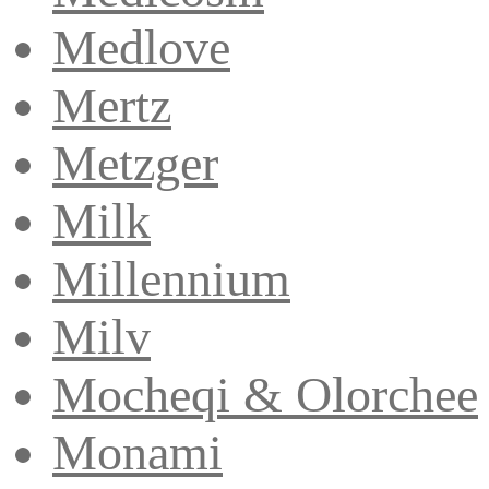
Medlove
Mertz
Metzger
Milk
Millennium
Milv
Mocheqi & Olorchee
Monami