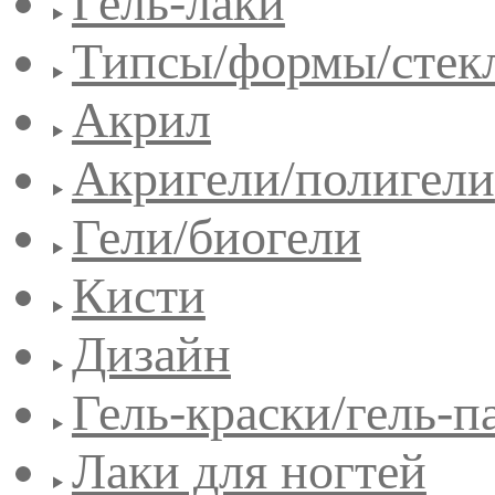
Гель-лаки
Типсы/формы/стек
Акрил
Акригели/полигели
Гели/биогели
Кисти
Дизайн
Гель-краски/гель-п
Лаки для ногтей