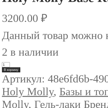
3200.00
₽
Данный товар можно к
2 в наличии
Количество
товара
В корзину
Holy
Артикул:
48e6fd6b-49
Molly
Base
Rubber,
Holy Molly
,
Базы и то
100мл.
Бутылка
Molly
,
Гель-лаки
Брен