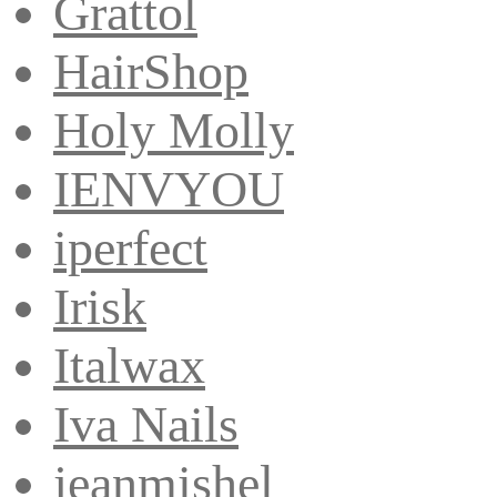
Grattol
HairShop
Holy Molly
IENVYOU
iperfect
Irisk
Italwax
Iva Nails
jeanmishel