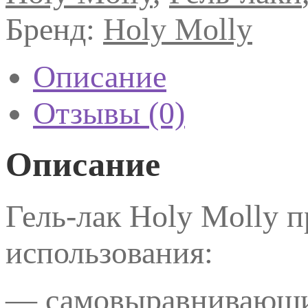
25,
11мл.
Бренд:
Holy Molly
Описание
Отзывы (0)
Описание
Гель-лак Holy Molly 
использования:
— самовыравнивающи