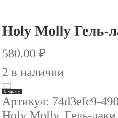
Holy Molly Гель-л
580.00
₽
2 в наличии
Количество
товара
В корзину
Holy
Артикул:
74d3efc9-49
Molly
Гель-
лак
Holy Molly
,
Гель-лаки
Flash