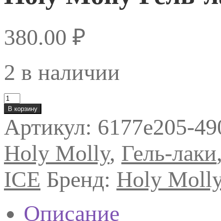
380.00
₽
2 в наличии
Количество
товара
В корзину
Holy
Артикул:
6177e205-49
Molly
Гель-
лак
Holy Molly
,
Гель-лаки
HM
HOT
&
ICE
Бренд:
Holy Moll
ICE
5,
11мл.
Описание