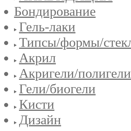
Бондирование
Гель-лаки
Типсы/формы/стек
Акрил
Акригели/полигели
Гели/биогели
Кисти
Дизайн