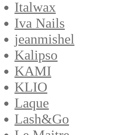
Italwax
Iva Nails
jeanmishel
Kalipso
KAMI
KLIO
Laque
Lash&Go
Le Maitre