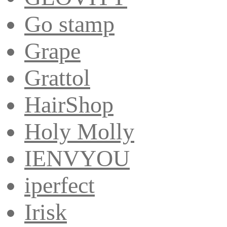
Go stamp
Grape
Grattol
HairShop
Holy Molly
IENVYOU
iperfect
Irisk