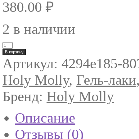
380.00
₽
2 в наличии
Количество
товара
В корзину
Holy
Артикул:
4294e185-80
Molly
Гель-
лак
Holy Molly
,
Гель-лаки
Pastel
08
11мл.
Бренд:
Holy Molly
Описание
Отзывы (0)