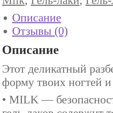
Milk
,
Гель-лаки
,
Гель-
True
Blue
Acid
Описание
Wash
Отзывы (0)
Описание
Этот деликатный разб
форму твоих ногтей и
• MILK — безопасност
гель-лаков содержит т