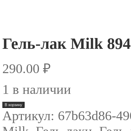
Гель-лак Milk 894
290.00
₽
1 в наличии
Количество
В корзину
товара
Артикул:
67b63d86-49
Гель-
лак
Milk
894