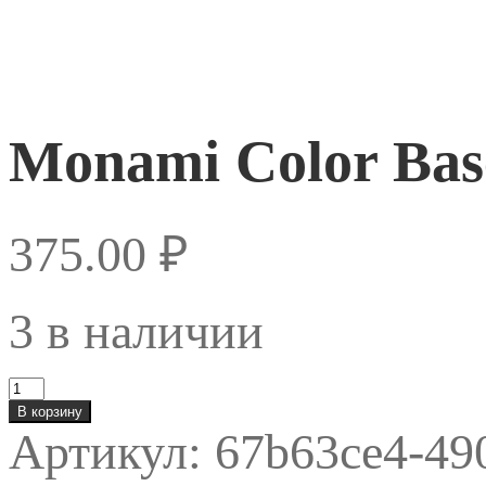
Monami Color Base
375.00
₽
3 в наличии
Количество
товара
В корзину
Monami
Артикул:
67b63ce4-49
Color
Base
Renaissance