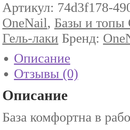
товара
Артикул:
74d3f178-49
OneNail
Strong
base
OneNail
,
Базы и топы 
02
15мл
Гель-лаки
Бренд:
OneN
Описание
Отзывы (0)
Описание
База комфортна в рабо