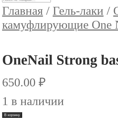
Главная
/
Гель-лаки
/
камуфлирующие One N
OneNail Strong ba
650.00
₽
1 в наличии
Количество
В корзину