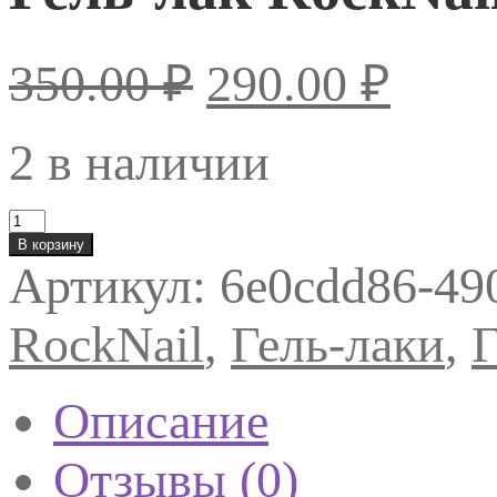
350.00
₽
290.00
₽
2 в наличии
Количество
товара
В корзину
Гель-
Артикул:
6e0cdd86-49
лак
RockNail
414
RockNail
,
Гель-лаки
,
Г
Sorry
For
My
Haters
Описание
Отзывы (0)