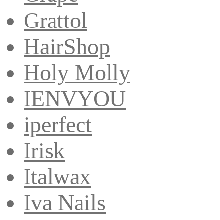
Grattol
HairShop
Holy Molly
IENVYOU
iperfect
Irisk
Italwax
Iva Nails