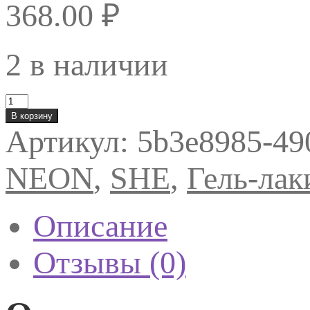
368.00
₽
2 в наличии
Количество
товара
В корзину
Гель-
Артикул:
5b3e8985-49
лак
SHE
NEON
NEON
,
SHE
,
Гель-лак
07,
10ml
Описание
Отзывы (0)