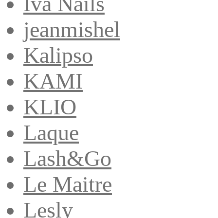
Iva Nails
jeanmishel
Kalipso
KAMI
KLIO
Laque
Lash&Go
Le Maitre
Lesly