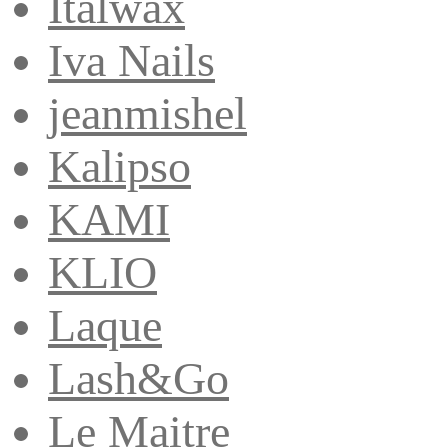
Italwax
Iva Nails
jeanmishel
Kalipso
KAMI
KLIO
Laque
Lash&Go
Le Maitre