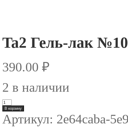
Ta2 Гель-лак №10
390.00
₽
2 в наличии
Количество
товара
В корзину
Ta2
Артикул:
2e64caba-5e9
Гель-
лак
№104