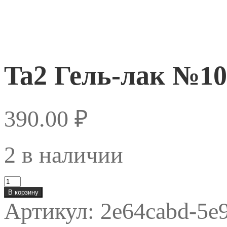
Ta2 Гель-лак №10
390.00
₽
2 в наличии
Количество
товара
В корзину
Ta2
Артикул:
2e64cabd-5e9
Гель-
лак
№105