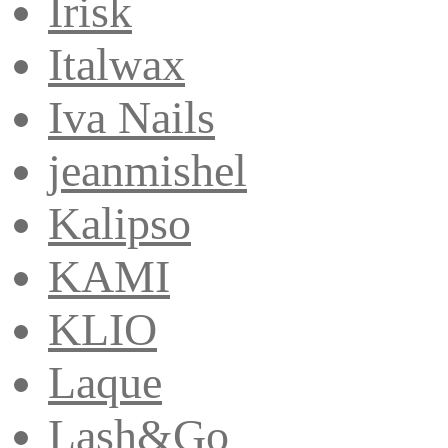
Irisk
Italwax
Iva Nails
jeanmishel
Kalipso
KAMI
KLIO
Laque
Lash&Go