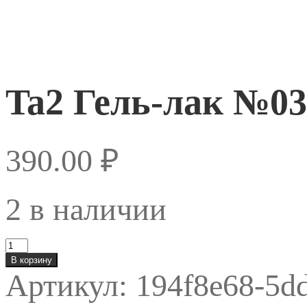
Ta2 Гель-лак №03
390.00
₽
2 в наличии
Количество
товара
В корзину
Ta2
Артикул:
194f8e68-5d
Гель-
лак
№036