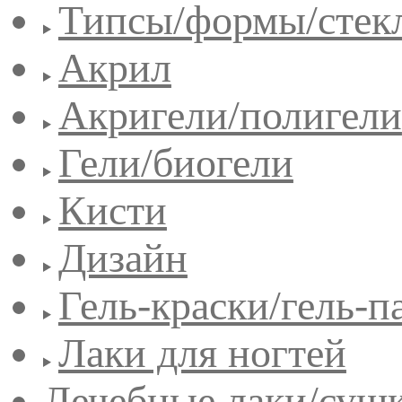
Типсы/формы/стек
Акрил
Акригели/полигели
Гели/биогели
Кисти
Дизайн
Гель-краски/гель-п
Лаки для ногтей
Лечебные лаки/сушк