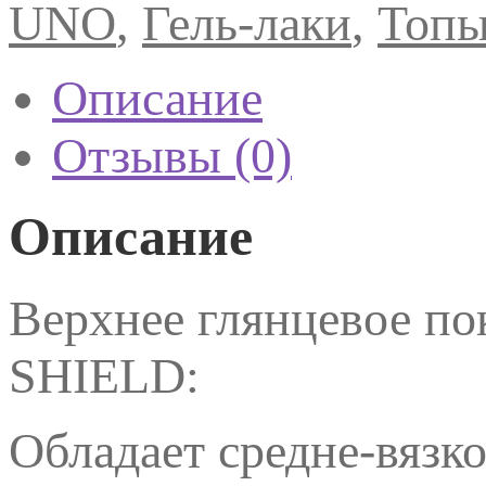
UNO
,
Гель-лаки
,
Топы
лака
DIAMOND
SHIELD,
15мл
Описание
Отзывы (0)
Описание
Верхнее глянцевое п
SHIELD:
Обладает средне-вязко