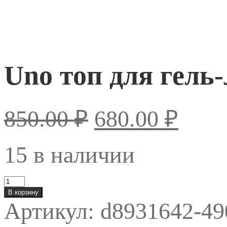
Uno топ для гел
850.00
₽
680.00
₽
15 в наличии
Количество
товара
В корзину
Uno
Артикул:
d8931642-49
топ
для
гель-