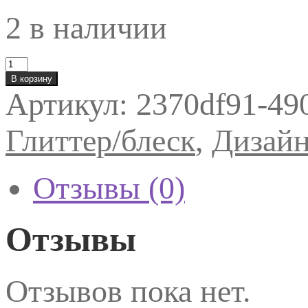
2 в наличии
Количество
товара
В корзину
Irisk
Артикул:
2370df91-49
Песок
(в
стекле)
Глиттер/блеск
,
Дизай
Отзывы (0)
Отзывы
Отзывов пока нет.