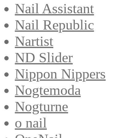
Nail Assistant
Nail Republic
Nartist
ND Slider
Nippon Nippers
Nogtemoda
Nogturne
o nail