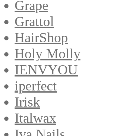
Grape
Grattol
HairShop
Holy Molly
IENVYOU
iperfect
Irisk
Italwax
Iva Nails