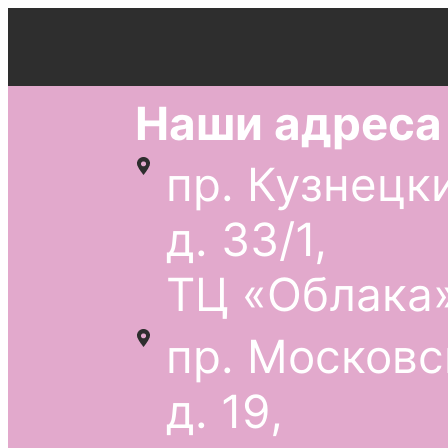
Наши адреса
пр. Кузнецк
д. 33/1,
ТЦ «Облака»
пр. Московс
д. 19,