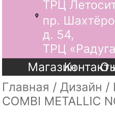
ТРЦ Летосит
пр. Шахтёро
д. 54,
ТРЦ «Радуга
Магазин
Контакт
О 
Главная
/
Дизайн
/
COMBI METALLIC 