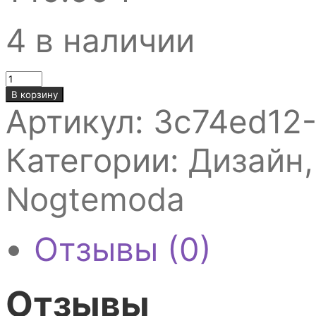
4 в наличии
Количество
товара
В корзину
НАКЛЕЙКИ
Артикул:
3c74ed12
COMBI
METALLIC
NOGTEMODA
Категории:
Дизайн
№042
Nogtemoda
Отзывы (0)
Отзывы