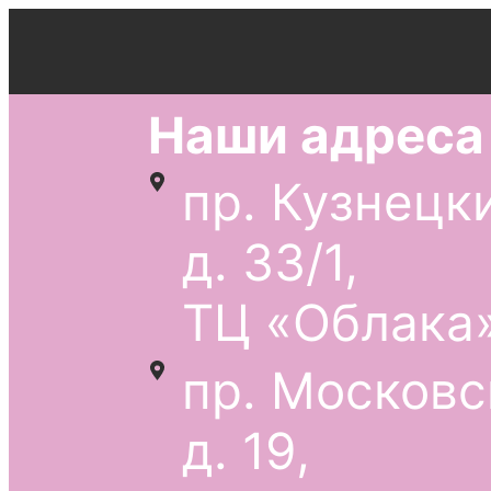
Наши адреса
пр. Кузнецк
д. 33/1,
ТЦ «Облака»
пр. Московс
д. 19,