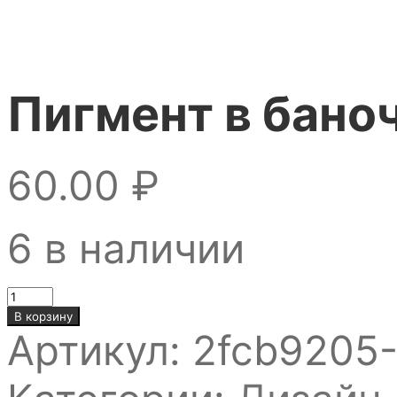
Пигмент в баноч
60.00
₽
6 в наличии
Количество
товара
В корзину
Пигмент
Артикул:
2fcb9205
в
баночке,
1гр