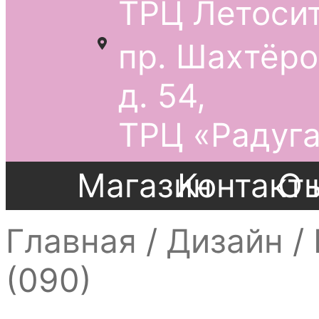
ТРЦ Летосит
пр. Шахтёро
д. 54,
ТРЦ «Радуга
Магазин
Контакт
О 
Главная
/
Дизайн
/
(090)