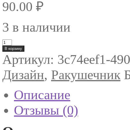
90.00
₽
3 в наличии
Количество
товара
В корзину
Микс
Артикул:
3c74eef1-49
"Морская
ракушка"
1664
Дизайн
,
Ракушечник
1
гр
Описание
Отзывы (0)