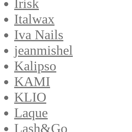
Irisk
Italwax
Iva Nails
jeanmishel
Kalipso
KAMI
KLIO
Laque
Lash&Go