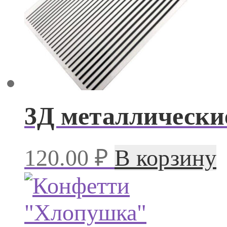
3Д металлически
120.00
₽
В корзину