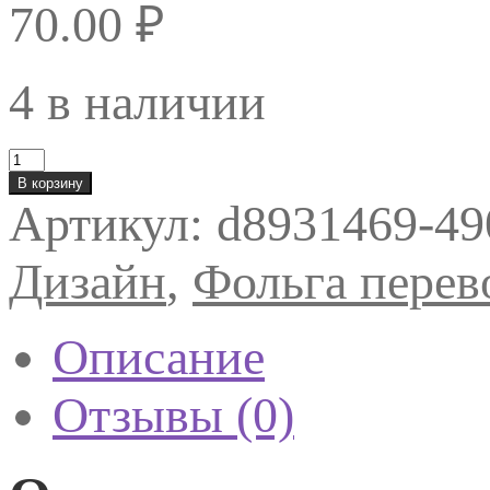
70.00
₽
4 в наличии
Количество
товара
В корзину
Фольга
Артикул:
d8931469-49
Laque
Шарики
(0192)
Дизайн
,
Фольга перев
Описание
Отзывы (0)