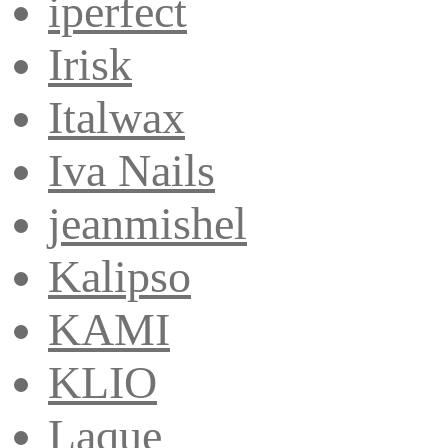
iperfect
Irisk
Italwax
Iva Nails
jeanmishel
Kalipso
KAMI
KLIO
Laque