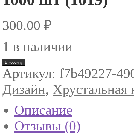
300.00
₽
1 в наличии
Количество
В корзину
товара
Артикул:
f7b49227-49
Хрустальная
крошка
прозрачная
Дизайн
,
Хрустальная 
AB
(голография)
1000
шт
Описание
(1019)
Отзывы (0)