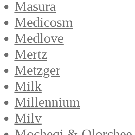
Masura
Medicosm
Medlove
Mertz
Metzger
Milk
Millennium
Milv
Mocheqi & Olorchee