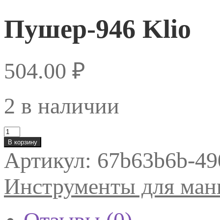
Пушер-946 Klio
504.00
₽
2 в наличии
Количество
товара
В корзину
Пушер-946
Артикул:
67b63b6b-49
Klio
Инструменты для ма