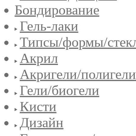
Бондирование
Гель-лаки
Типсы/формы/стек
Акрил
Акригели/полигели
Гели/биогели
Кисти
Дизайн