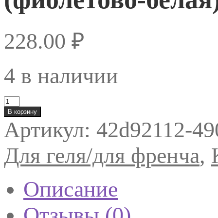
228.00
₽
4 в наличии
Количество
товара
В корзину
Кисть
Артикул:
42d92112-49
д/
геля
TNL
Для геля/для френча
,
"Омбре"
квадратная
№4
(фиолетово-
Описание
белая)
Отзывы (0)