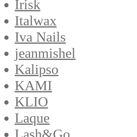
Irisk
Italwax
Iva Nails
jeanmishel
Kalipso
KAMI
KLIO
Laque
Lash&Go