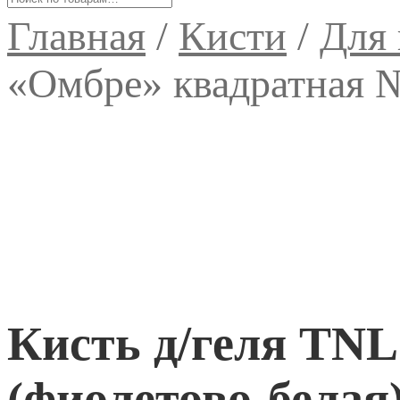
Главная
/
Кисти
/
Для 
«Омбре» квадратная №
Кисть д/геля TN
(фиолетово-белая