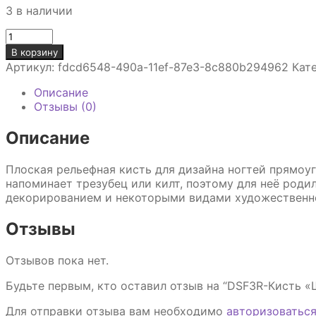
3 в наличии
Количество
товара
В корзину
DSF3R-
Артикул:
fdcd6548-490a-11ef-87e3-8c880b294962
Кат
Кисть
"Шотландка"
Описание
имитация
Отзывы (0)
колонка
№5
Описание
Плоская рельефная кисть для дизайна ногтей прямоуг
напоминает трезубец или килт, поэтому для неё роди
декорированием и некоторыми видами художественной
Отзывы
Отзывов пока нет.
Будьте первым, кто оставил отзыв на “DSF3R-Кисть 
Для отправки отзыва вам необходимо
авторизоватьс