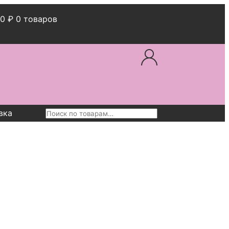
00
₽
0 товаров
вка