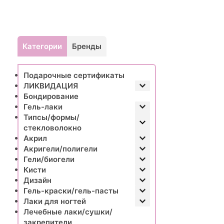
Категории
Бренды
Подарочные сертификаты
ЛИКВИДАЦИЯ
Бондирование
Гель-лаки
Типсы/формы/
стекловолокно
Акрил
Акригели/полигели
Гели/биогели
Кисти
Дизайн
Гель-краски/гель-пасты
Лаки для ногтей
Лечебные лаки/сушки/
закрепители