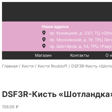
Наши адреса
пр. Кузнецкий, д. 33/1, ТЦ «Обл
пр. Московский, д. 19, ТРЦ Лет
пр. Шахтёров, д. 54, ТРЦ «Раду
Магазин
Контакты
О 
Главная
/
Кисти
/
Кисти Roubloff
/
DSF3R-Кисть «Шотл
DSF3R-Кисть «Шотландка
156.00
₽