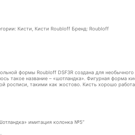
егории:
Кисти
,
Кисти Roubloff
Бренд:
Roubloff
ольной формы Roubloff DSF3R создана для необычного 
лось такое название – «шотландка». Фигурная форма к
 росписи, такими как жостово. Кисть хорошо работае
«Шотландка» имитация колонка №5”
я
.