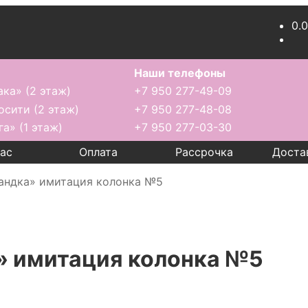
0.
Наши телефоны
ака» (2 этаж)
+7 950 277-49-09
осити (2 этаж)
+7 950 277-48-08
га» (1 этаж)
+7 950 277-03-30
нас
Оплата
Рассрочка
Доста
андка» имитация колонка №5
» имитация колонка №5