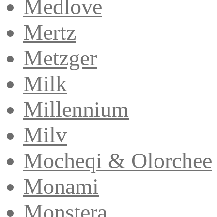
Medlove
Mertz
Metzger
Milk
Millennium
Milv
Mocheqi & Olorchee
Monami
Monstera