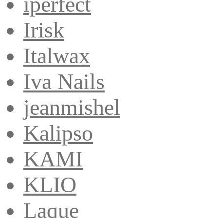
iperfect
Irisk
Italwax
Iva Nails
jeanmishel
Kalipso
KAMI
KLIO
Laque