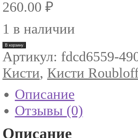
260.00
₽
1 в наличии
Количество
В корзину
товара
Артикул:
fdcd6559-49
DS13R-
Синтетика
круглая
Кисти
,
Кисти Roublof
№2
Описание
Отзывы (0)
Описание