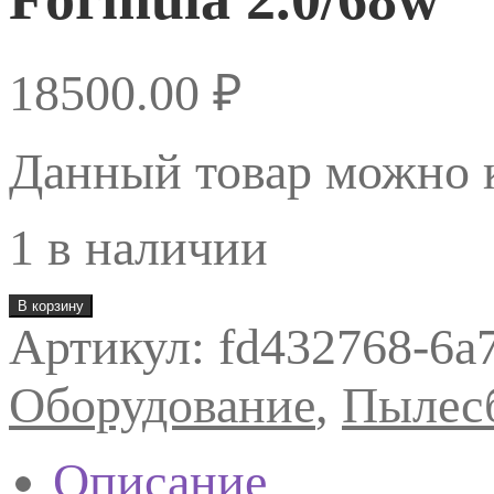
18500.00
₽
Данный товар можно к
1 в наличии
Количество
В корзину
товара
Артикул:
fd432768-6a
Nogturne
Вытяжка
встраиваемая
Оборудование
,
Пылес
без
воздухоотвода
Formula
2.0/68w
Описание