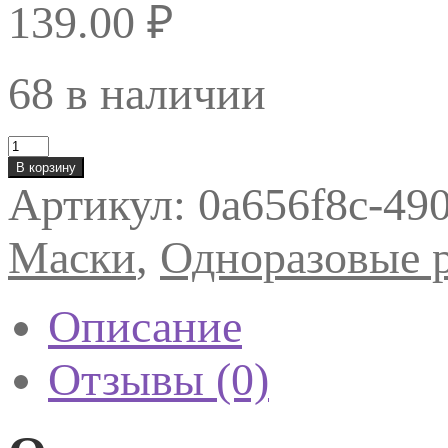
139.00
₽
68 в наличии
Количество
товара
В корзину
Маска
Артикул:
0a656f8c-49
3-
х
слойная,
Маски
,
Одноразовые 
черная
(упаковка
50шт.)
Описание
Отзывы (0)